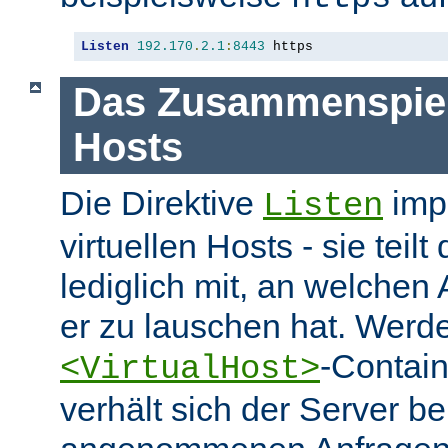
Listen
192.170
.
2.1
:
8443
 https
Das Zusammenspiel 
Hosts
Die Direktive
impl
Listen
virtuellen Hosts - sie tei
lediglich mit, an welchen
er zu lauschen hat. Werd
-Contai
<VirtualHost>
verhält sich der Server be