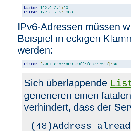
Listen
192.0
.
2.1
:
80
Listen
192.0
.
2.5
:
8000
IPv6-Adressen müssen wi
Beispiel in eckigen Kla
werden:
Listen
[
2001:db8::a00:20ff:fea7:ccea
]:
80
Sich überlappende
Lis
generieren einen fatalen
verhindert, dass der Ser
(48)Address alread