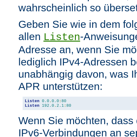
wahrscheinlich so überse
Geben Sie wie in dem fol
allen
-Anweisunge
Listen
Adresse an, wenn Sie möc
lediglich IPv4-Adressen b
unabhängig davon, was Ih
APR unterstützen:
Listen
0.0
.
0.0
:
80
Listen
192.0
.
2.1
:
80
Wenn Sie möchten, dass d
IPv6-Verbindungen an se