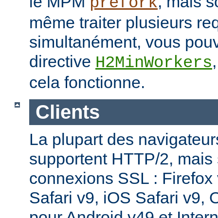
le MPM
, mais s
prefork
même traiter plusieurs re
simultanément, vous pouv
directive
H2MinWorkers
cela fonctionne.
Clients
La plupart des navigateu
supportent HTTP/2, mais
connexions SSL : Firefox
Safari v9, iOS Safari v9,
pour Android v49 et Inter