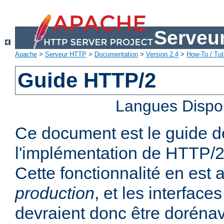
Serveu
Apache
>
Serveur HTTP
>
Documentation
>
Version 2.4
>
How-To / Tut
Guide HTTP/2
Langues Dispo
Ce document est le guide de 
l'implémentation de HTTP/2
Cette fonctionnalité en est
production
, et les interfaces
devraient donc être dorénav