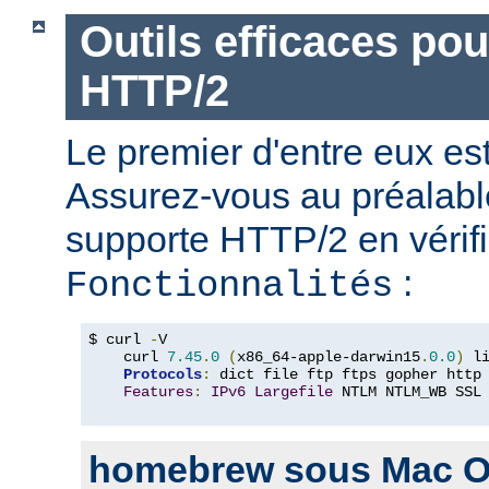
Outils efficaces po
HTTP/2
Le premier d'entre eux e
Assurez-vous au préalabl
supporte HTTP/2 en vérifi
:
Fonctionnalités
$ curl 
-
V

    curl 
7.45
.
0
(
x86_64-apple-darwin15
.
0.0
)
 l
Protocols
:
 dict file ftp ftps gopher http
Features
:
IPv6
Largefile
 NTLM NTLM_WB SSL
homebrew sous Mac O