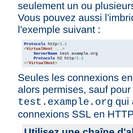
seulement un ou plusieurs
Vous pouvez aussi l'imb
l'exemple suivant :
Protocols
 http
/
1.1
<
VirtualHost
...>
ServerName
 test
.
example
.
org

Protocols
 h2 http
/
1.1
</
VirtualHost
>
Seules les connexions e
alors permises, sauf pour 
qui 
test.example.org
connexions SSL en HTTP
Utilisez une chaîne d'