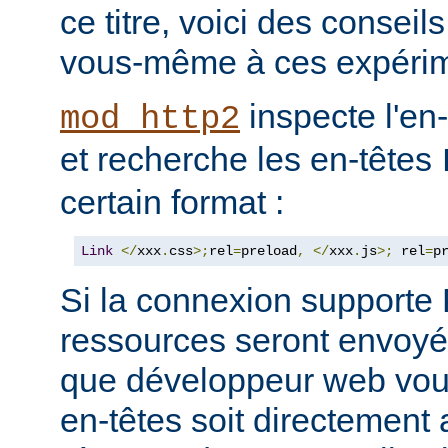
ce titre, voici des consei
vous-même à ces expérim
inspecte l'en
mod_http2
et recherche les en-têtes
certain format :
Link
</
xxx
.
css
>;
rel
=
preload
,
</
xxx
.
js
>;
 rel
=
p
Si la connexion support
ressources seront envoyée
que développeur web vous
en-têtes soit directement 