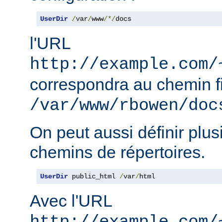
UserDir
/
var
/
www
/*/
docs
l'URL
http://example.com/
correspondra au chemin f
/var/www/rbowen/doc
On peut aussi définir plus
chemins de répertoires.
UserDir
 public_html 
/
var
/
html
Avec l'URL