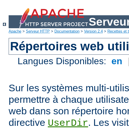
Serveu
Apache
>
Serveur HTTP
>
Documentation
>
Version 2.4
>
Recettes et t
Répertoires web util
Langues Disponibles:
en
Sur les systèmes multi-utili
permettre à chaque utilisate
web dans son répertoire hom
directive
. Les vis
UserDir