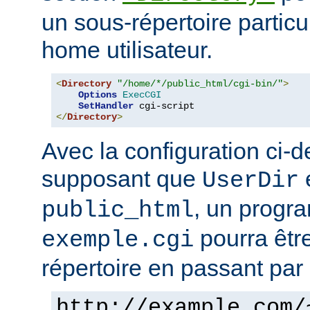
un sous-répertoire particul
home utilisateur.
<
Directory
"/home/*/public_html/cgi-bin/"
>
Options
ExecCGI
SetHandler
</
Directory
>
Avec la configuration ci-d
supposant que
e
UserDir
, un prog
public_html
pourra êtr
exemple.cgi
répertoire en passant par 
http://example.com/