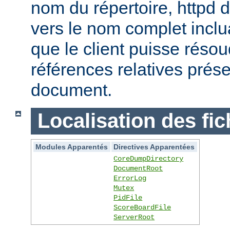
nom du répertoire, httpd do
vers le nom complet inclua
que le client puisse réso
références relatives prés
document.
Localisation des fic
Modules Apparentés
Directives Apparentées
CoreDumpDirectory
DocumentRoot
ErrorLog
Mutex
PidFile
ScoreBoardFile
ServerRoot