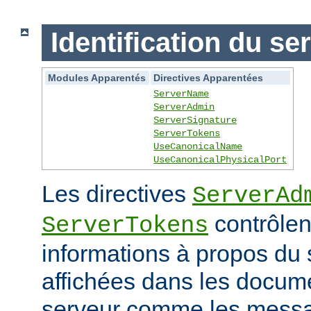
Identification du se
Modules Apparentés
Directives Apparentées
ServerName
ServerAdmin
ServerSignature
ServerTokens
UseCanonicalName
UseCanonicalPhysicalPort
Les directives
ServerAd
contrôlen
ServerTokens
informations à propos du 
affichées dans les docum
serveur comme les messag