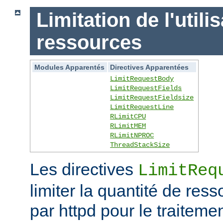
Limitation de l'utili
ressources
Modules Apparentés
Directives Apparentées
LimitRequestBody
LimitRequestFields
LimitRequestFieldsize
LimitRequestLine
RLimitCPU
RLimitMEM
RLimitNPROC
ThreadStackSize
Les directives
LimitReq
limiter la quantité de r
par httpd pour le traitem