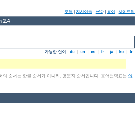
모듈
|
지시어들
|
FAQ
|
용어
|
사이트맵
 2.4
가능한 언어:
de
|
en
|
es
|
fr
|
ja
|
ko
|
tr
어의 순서는 한글 순서가 아니라, 영문자 순서입니다. 용어번역표는
여