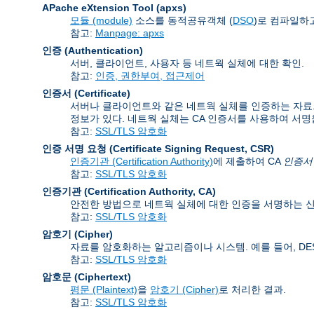
APache eXtension Tool
(apxs)
모듈 (module)
소스를 동적공유객체 (
DSO
)로 컴파일하고
참고:
Manpage: apxs
인증 (Authentication)
서버, 클라이언트, 사용자 등 네트웍 실체에 대한 확인.
참고:
인증, 권한부여, 접근제어
인증서 (Certificate)
서버나 클라이언트와 같은 네트웍 실체를 인증하는 자료. 인
정보가 있다. 네트웍 실체는 CA 인증서를 사용하여 서명
참고:
SSL/TLS 암호화
인증 서명 요청 (Certificate Signing Request
,
CSR)
인증기관 (Certification Authority)
에 제출하여 CA
인증서 (C
참고:
SSL/TLS 암호화
인증기관 (Certification Authority
,
CA)
안전한 방법으로 네트웍 실체에 대한 인증을 서명하는 신
참고:
SSL/TLS 암호화
암호기 (Cipher)
자료를 암호화하는 알고리즘이나 시스템. 예를 들어, DES, 
참고:
SSL/TLS 암호화
암호문 (Ciphertext)
평문 (Plaintext)
을
암호기 (Cipher)
로 처리한 결과.
참고:
SSL/TLS 암호화