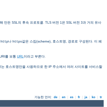
 위해 만든 SSL의 후속 프로토콜. TLS 버전 1은 SSL 버전 3과 거의 유사
은
나
같은 스킴(scheme), 호스트명, 경로로 구성된다. 이 페
http
https
URI를 보통
URL
이라고 부른다.
트
는 호스트명만을 사용하므로 한 IP 주소에서 여러 사이트를 서비스할
가능한 언어:
de
|
en
|
es
|
fr
|
ja
|
ko
|
tr