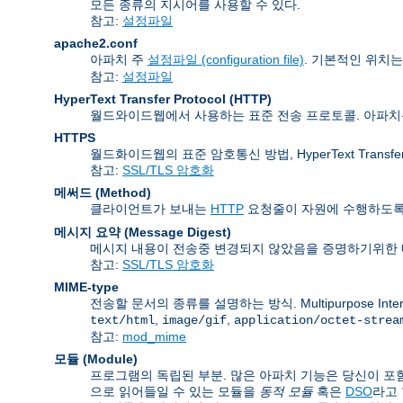
모든 종류의 지시어를 사용할 수 있다.
참고:
설정파일
apache2.conf
아파치 주
설정파일 (configuration file)
. 기본적인 위치
참고:
설정파일
HyperText Transfer Protocol
(HTTP)
월드와이드웹에서 사용하는 표준 전송 프로토콜. 아파
HTTPS
월드화이드웹의 표준 암호통신 방법, HyperText Transfer P
참고:
SSL/TLS 암호화
메써드 (Method)
클라이언트가 보내는
HTTP
요청줄이 자원에 수행하도록 
메시지 요약 (Message Digest)
메시지 내용이 전송중 변경되지 않았음을 증명하기위한 
참고:
SSL/TLS 암호화
MIME-type
전송할 문서의 종류를 설명하는 방식. Multipurpose Inte
,
,
text/html
image/gif
application/octet-strea
참고:
mod_mime
모듈 (Module)
프로그램의 독립된 부분. 많은 아파치 기능은 당신이 포함
으로 읽어들일 수 있는 모듈을
동적 모듈
혹은
DSO
라고