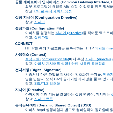
공통 게이트웨이 인터페이스 (Common Gateway Interface
,
외부 프로그램이 요청을 서비스할 수 있도록 만든 웹서
참고:
CGI로 동적 페이지 생성
설정 지시어 (Configuration Directive)
참고:
지시어
설정파일 (Configuration File)
아파치를 설정하는
지시어 (directive)
를 적어둔 텍스트파
참고:
설정파일
CONNECT
HTTP를 통해 자료흐름을 프록시하는 HTTP
메써드 (met
사용장소 (Context)
설정파일 (configuration file)
에서 특정
지시어 (directive)
참고:
아파치 지시어를 설명하는데 사용한 용어정의
전자서명 (Digital Signature)
인증서나 다른 파일을 검사하는 암호화된 문자들.
인증기관 
명을 만든다. 오직 CA의 공개키만이 서명을 풀 수 있기때
참고:
SSL/TLS 암호화
지시어 (Directive)
아파치의 여러 기능을 조절하는 설정 명령어. 지시어는
설
참고:
지시어 목록
동적공유객체 (Dynamic Shared Object)
(DSO)
아파치 httpd 실행파일과 별도로 컴파일하여 필요할때 