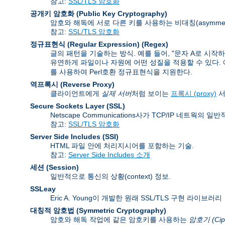
참고:
SSL/TLS 암호화
공개키 암호화 (Public Key Cryptography)
암호와 해독에 서로 다른 키를 사용하는 비대칭(asymmet
참고:
SSL/TLS 암호화
정규표현식 (Regular Expression)
(Regex)
글의 패턴을 기술하는 방식. 예를 들어, "문자 A로 시작
유연하게 파일이나 자원에 어떤 성질을 적용할 수 있다. 예를 들
를 사용하여 Perl호환 정규표현식을 지원한다.
역프록시 (Reverse Proxy)
클라이언트에게
실제 서버
처럼 보이는
프록시 (proxy)
서
Secure Sockets Layer
(SSL)
Netscape Communications사가 TCP/IP 네트
참고:
SSL/TLS 암호화
Server Side Includes
(SSI)
HTML 파일 안에 처리지시어를 포함하는 기술.
참고:
Server Side Includes 소개
세션 (Session)
일반적으로 통신의 상황(context) 정보.
SSLeay
Eric A. Young이 개발한 원래 SSL/TLS 구현 라이브러리
대칭적 암호법 (Symmetric Cryptography)
암호와 해독 작업에 같은 암호키를 사용하는
암호기 (Cip