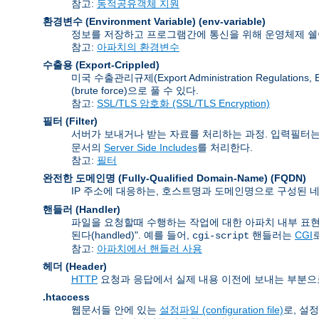
참고:
동적공유객체 지원
환경변수 (Environment Variable)
(env-variable)
정보를 저장하고 프로그램간에 통신을 위해 운영체제 쉘이
참고:
아파치의 환경변수
수출용 (Export-Crippled)
미국 수출관리규제(Export Administration Regu
(brute force)으로 풀 수 있다.
참고:
SSL/TLS 암호화 (SSL/TLS Encryption)
필터 (Filter)
서버가 보내거나 받는 자료를 처리하는 과정. 입력필터는
문서의
Server Side Includes
를 처리한다.
참고:
필터
완전한 도메인명 (Fully-Qualified Domain-Name)
(FQDN)
IP 주소에 대응하는, 호스트명과 도메인명으로 구성된 네
핸들러 (Handler)
파일을 요청할때 수행하는 작업에 대한 아파치 내부 표현
된다(handled)". 예를 들어,
핸들러는
CGI
cgi-script
참고:
아파치에서 핸들러 사용
헤더 (Header)
HTTP
요청과 응답에서 실제 내용 이전에 보내는 부분으
.htaccess
웹문서들 안에 있는
설정파일 (configuration file)
로, 설