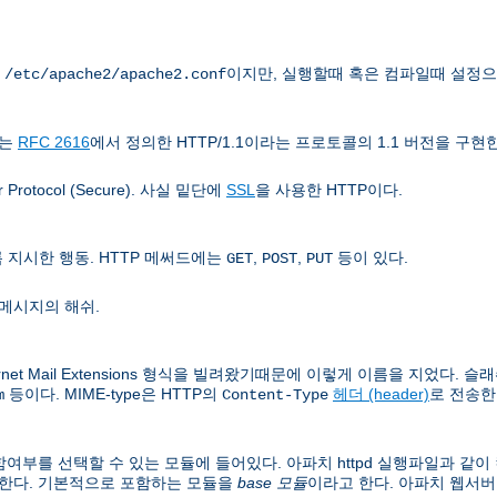
는
이지만, 실행할때 혹은 컴파일때 설정으
/etc/apache2/apache2.conf
치는
RFC 2616
에서 정의한 HTTP/1.1이라는 프로토콜의 1.1 버전을 구현
rotocol (Secure). 사실 밑단에
SSL
을 사용한 HTTP이다.
지시한 행동. HTTP 메써드에는
,
,
등이 있다.
GET
POST
PUT
메시지의 해쉬.
rnet Mail Extensions 형식을 빌려왔기때문에 이렇게 이름을 지었다. 슬래쉬
등이다. MIME-type은 HTTP의
헤더 (header)
로 전송한
m
Content-Type
여부를 선택할 수 있는 모듈에 들어있다. 아파치 httpd 실행파일과 같
 한다. 기본적으로 포함하는 모듈을
base 모듈
이라고 한다. 아파치 웹서