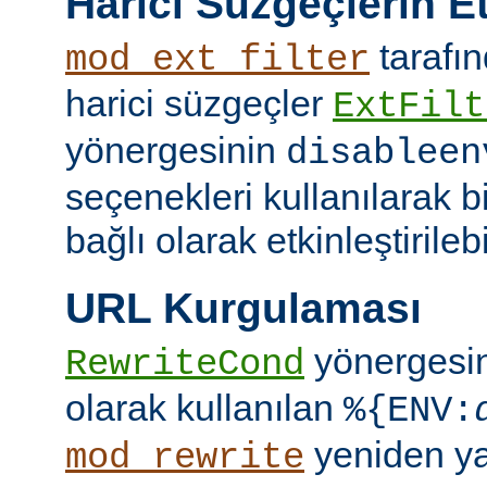
Harici Süzgeçlerin Et
tarafın
mod_ext_filter
harici süzgeçler
ExtFilt
yönergesinin
disableen
seçenekleri kullanılarak 
bağlı olarak etkinleştirilebil
URL Kurgulaması
yönergesi
RewriteCond
olarak kullanılan
%{ENV:
yeniden y
mod_rewrite