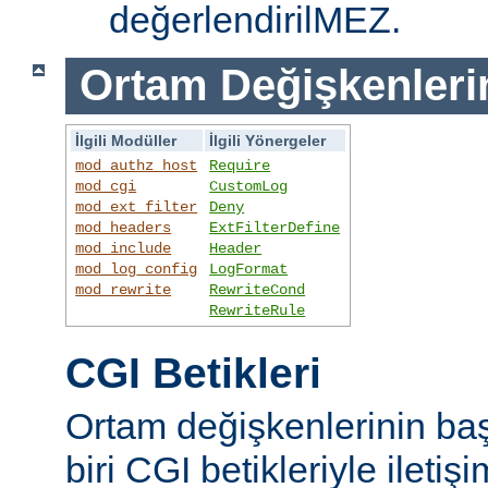
değerlendirilMEZ.
Ortam Değişkenleri
İlgili Modüller
İlgili Yönergeler
mod_authz_host
Require
mod_cgi
CustomLog
mod_ext_filter
Deny
mod_headers
ExtFilterDefine
mod_include
Header
mod_log_config
LogFormat
mod_rewrite
RewriteCond
RewriteRule
CGI Betikleri
Ortam değişkenlerinin ba
biri CGI betikleriyle iletiş