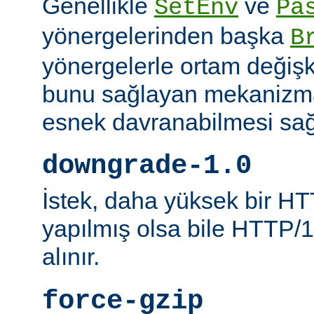
Genellikle
ve
SetEnv
Pa
yönergelerinden başka
B
yönergelerle ortam değişk
bunu sağlayan mekanizmal
esnek davranabilmesi sağl
downgrade-1.0
İstek, daha yüksek bir HT
yapılmış olsa bile HTTP/1.
alınır.
force-gzip