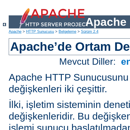
Apache 
Apache
>
HTTP Sunucusu
>
Belgeleme
>
Sürüm 2.4
Apache’de Ortam Değ
Mevcut Diller:
e
Apache HTTP Sunucusunu e
değişkenleri iki çeşittir.
İlki, işletim sisteminin dene
değişkenleridir. Bu değişke
işlemi sunucu başlatılmadan