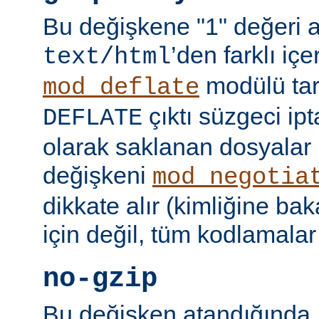
Bu değişkene "1" değeri 
’den farklı içer
text/html
modülü tar
mod_deflate
çıktı süzgeci ipta
DEFLATE
olarak saklanan dosyalar 
değişkeni
mod_negotia
dikkate alır (kimliğine ba
için değil, tüm kodlamalar
no-gzip
Bu değişken atandığında