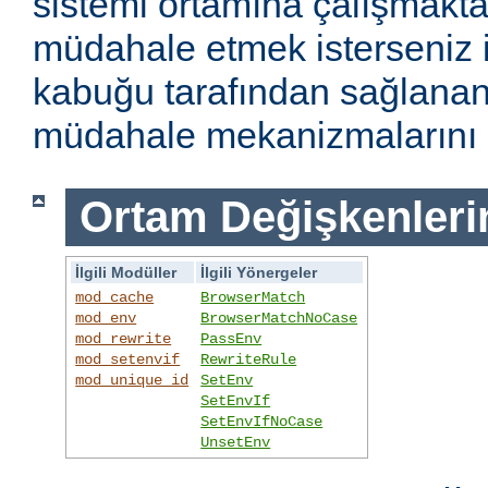
sistemi ortamına çalışmakt
müdahale etmek isterseniz i
kabuğu tarafından sağlanan
müdahale mekanizmalarını k
Ortam Değişkenleri
İlgili Modüller
İlgili Yönergeler
mod_cache
BrowserMatch
mod_env
BrowserMatchNoCase
mod_rewrite
PassEnv
mod_setenvif
RewriteRule
mod_unique_id
SetEnv
SetEnvIf
SetEnvIfNoCase
UnsetEnv