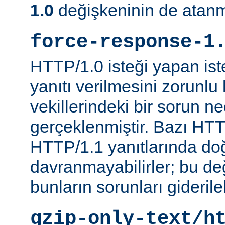
1.0
değişkeninin de atanm
force-response-1
HTTP/1.0 isteği yapan is
yanıtı verilmesini zorunlu 
vekillerindeki bir sorun n
gerçeklenmiştir. Bazı HTT
HTTP/1.1 yanıtlarında do
davranmayabilirler; bu d
bunların sorunları giderileb
gzip-only-text/h