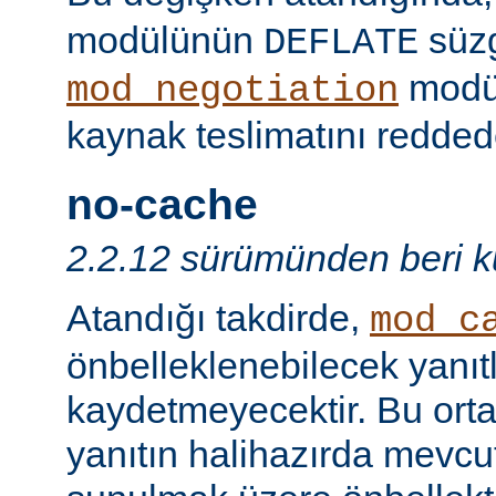
modülünün
süzg
DEFLATE
modü
mod_negotiation
kaynak teslimatını redded
no-cache
2.2.12 sürümünden beri ku
Atandığı takdirde,
mod_c
önbelleklenebilecek yanıtl
kaydetmeyecektir. Bu orta
yanıtın halihazırda mevcut