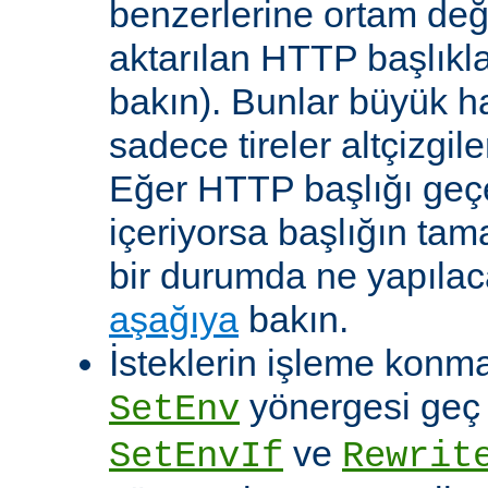
benzerlerine ortam değ
aktarılan HTTP başlıkla
bakın). Bunlar büyük h
sadece tireler altçizgil
Eğer HTTP başlığı geçe
içeriyorsa başlığın tam
bir durumda ne yapılac
aşağıya
bakın.
İsteklerin işleme konma
yönergesi geç ça
SetEnv
ve
SetEnvIf
Rewrit