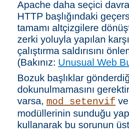
Apache daha seçici davr
HTTP başlığındaki geçersi
tamamı altçizgilere dönüşt
zerki yoluyla yapılan karşı-
çalıştırma saldırısını önle
(Bakınız:
Unusual Web B
Bozuk başlıklar gönderdiğ
dokunulmamasını gerektire
varsa,
v
mod_setenvif
modüllerinin sunduğu yapı
kullanarak bu sorunun üs