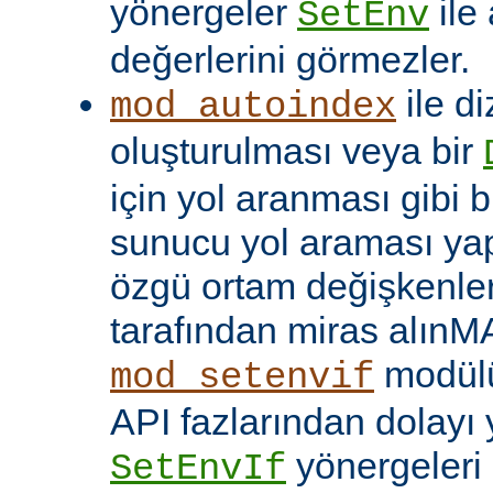
yönergeler
ile
SetEnv
değerlerini görmezler.
ile di
mod_autoindex
oluşturulması veya bir
için yol aranması gibi b
sunucu yol araması yap
özgü ortam değişkenleri
tarafından miras alınM
modülü
mod_setenvif
API fazlarından dolayı y
yönergeleri 
SetEnvIf