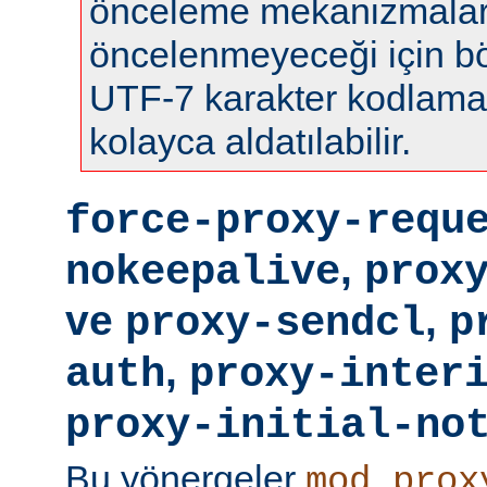
önceleme mekanizmalar
öncelenmeyeceği için böy
UTF-7 karakter kodlamas
kolayca aldatılabilir.
force-proxy-requ
,
nokeepalive
prox
ve
,
proxy-sendcl
p
,
auth
proxy-inter
proxy-initial-no
Bu yönergeler
mod_prox