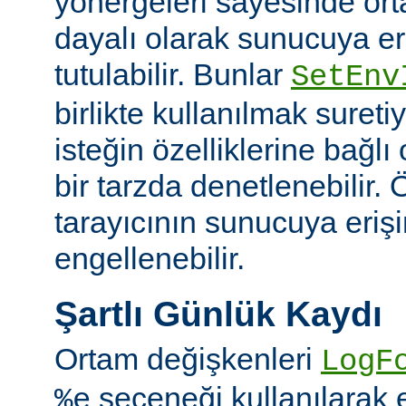
yönergeleri sayesinde or
dayalı olarak sunucuya er
tutulabilir. Bunlar
SetEnv
birlikte kullanılmak suret
isteğin özelliklerine bağl
bir tarzda denetlenebilir. Ö
tarayıcının sunucuya eriş
engellenebilir.
Şartlı Günlük Kaydı
Ortam değişkenleri
LogF
seçeneği kullanılarak 
%e