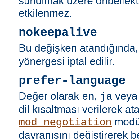
sunulmak üzere önbellekt
etkilenmez.
nokeepalive
Bu değişken atandığında
yönergesi iptal edilir.
prefer-language
Değer olarak
,
vey
en
ja
dil kısaltması verilerek a
modü
mod_negotiation
davranışını değiştirerek bel