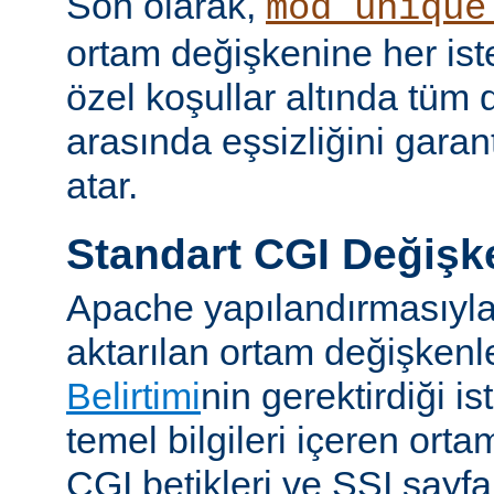
Son olarak,
mod_unique
ortam değişkenine her iste
özel koşullar altında tüm d
arasında eşsizliğini garan
atar.
Standart CGI Değişke
Apache yapılandırmasıyl
aktarılan ortam değişken
Belirtimi
nin gerektirdiği i
temel bilgileri içeren ort
CGI betikleri ve SSI sayf