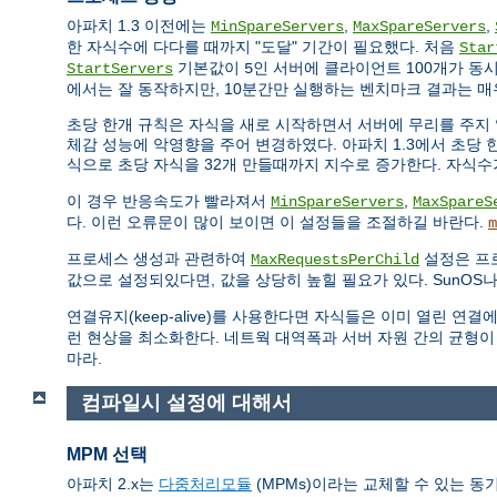
아파치 1.3 이전에는
,
,
MinSpareServers
MaxSpareServers
한 자식수에 다다를 때까지 "도달" 기간이 필요했다. 처음
Star
기본값이
인 서버에 클라이언트 100개가 동
StartServers
5
에서는 잘 동작하지만, 10분간만 실행하는 벤치마크 결과는 매
초당 한개 규칙은 자식을 새로 시작하면서 서버에 무리를 주지 
체감 성능에 악영향을 주어 변경하였다. 아파치 1.3에서 초당 한
식으로 초당 자식을 32개 만들때까지 지수로 증가한다. 자식
이 경우 반응속도가 빨라져서
,
MinSpareServers
MaxSpareS
다. 이런 오류문이 많이 보이면 이 설정들을 조절하길 바란다.
m
프로세스 생성과 관련하여
설정은 프
MaxRequestsPerChild
값으로 설정되있다면, 값을 상당히 높힐 필요가 있다. SunOS나
연결유지(keep-alive)를 사용한다면 자식들은 이미 열린 
런 현상을 최소화한다. 네트웍 대역폭과 서버 자원 간의 균형이
마라.
컴파일시 설정에 대해서
MPM 선택
아파치 2.x는
다중처리모듈
(MPMs)이라는 교체할 수 있는 