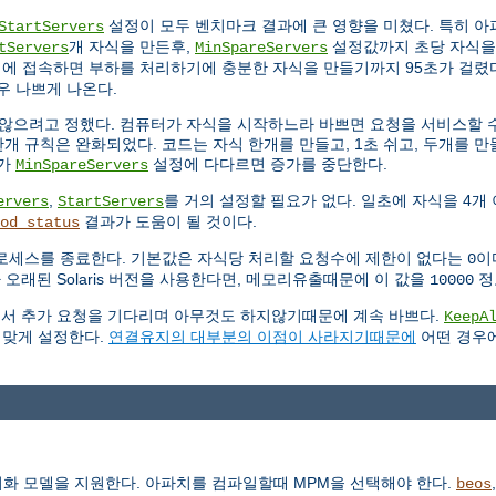
설정이 모두 벤치마크 결과에 큰 영향을 미쳤다. 특히 
StartServers
개 자식을 만든후,
설정값까지 초당 자식을
tServers
MinSpareServers
시에 접속하면 부하를 처리하기에 충분한 자식을 만들기까지 95초가 걸렸다
우 나쁘게 나온다.
않으려고 정했다. 컴퓨터가 자식을 시작하느라 바쁘면 요청을 서비스할 수
개 규칙은 완화되었다. 코드는 자식 한개를 만들고, 1초 쉬고, 두개를 만들
수가
설정에 다다르면 증가를 중단한다.
MinSpareServers
,
를 거의 설정할 필요가 없다. 일초에 자식을 4개
ervers
StartServers
결과가 도움이 될 것이다.
od_status
로세스를 종료한다. 기본값은 자식당 처리할 요청수에 제한이 없다는
이
0
 오래된 Solaris 버전을 사용한다면, 메모리유출때문에 이 값을
정
10000
연결에서 추가 요청을 기다리며 아무것도 하지않기때문에 계속 바쁘다.
KeepA
 맞게 설정한다.
연결유지의 대부분의 이점이 사라지기때문에
어떤 경우
동기화 모델을 지원한다. 아파치를 컴파일할때 MPM을 선택해야 한다.
beos