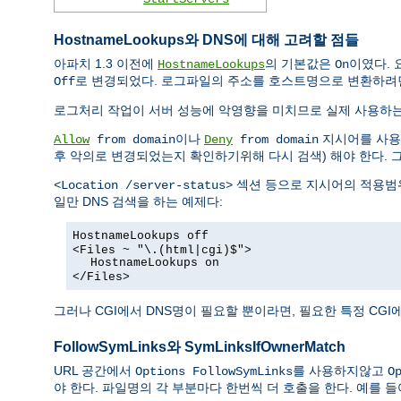
HostnameLookups와 DNS에 대해 고려할 점들
아파치 1.3 이전에
의 기본값은
이였다. 
HostnameLookups
On
로 변경되었다. 로그파일의 주소를 호스트명으로 변환하려
Off
로그처리 작업이 서버 성능에 악영향을 미치므로 실제 사용하
이나
지시어를 사용한
Allow
from domain
Deny
from domain
후 악의로 변경되었는지 확인하기위해 다시 검색) 해야 한다. 
섹션 등으로 지시어의 적용범위
<Location /server-status>
일만 DNS 검색을 하는 예제다:
HostnameLookups off
<Files ~ "\.(html|cgi)$">
HostnameLookups on
</Files>
그러나 CGI에서 DNS명이 필요할 뿐이라면, 필요한 특정 CG
FollowSymLinks와 SymLinksIfOwnerMatch
URL 공간에서
를 사용하지않고
Options FollowSymLinks
O
야 한다. 파일명의 각 부분마다 한번씩 더 호출을 한다. 예를 들