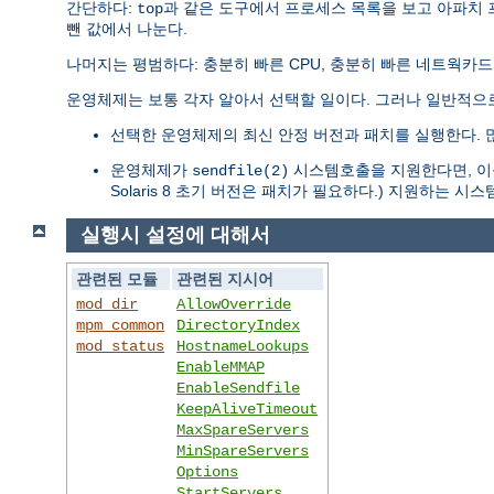
간단하다:
과 같은 도구에서 프로세스 목록을 보고 아파치
top
뺀 값에서 나눈다.
나머지는 평범하다: 충분히 빠른 CPU, 충분히 빠른 네트웍카드
운영체제는 보통 각자 알아서 선택할 일이다. 그러나 일반적으
선택한 운영체제의 최신 안정 버전과 패치를 실행한다. 
운영체제가
시스템호출을 지원한다면, 이를
sendfile(2)
Solaris 8 초기 버전은 패치가 필요하다.) 지원하는 
실행시 설정에 대해서
관련된 모듈
관련된 지시어
mod_dir
AllowOverride
mpm_common
DirectoryIndex
mod_status
HostnameLookups
EnableMMAP
EnableSendfile
KeepAliveTimeout
MaxSpareServers
MinSpareServers
Options
StartServers