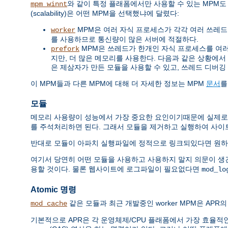
와 같이 특정 플래폼에서만 사용할 수 있는 MPM도
mpm_winnt
(scalability)은 어떤 MPM을 선택했냐에 달렸다:
MPM은 여러 자식 프로세스가 각각 여러 쓰레드를 
worker
를 사용하므로 통신량이 많은 서버에 적절하다.
MPM은 쓰레드가 한개인 자식 프로세스를 여러개 
prefork
지만, 더 많은 메모리를 사용한다. 다음과 같은 상황에서 쓰레드
은 제삼자가 만든 모듈을 사용할 수 있고, 쓰레드 디버깅
이 MPM들과 다른 MPM에 대해 더 자세한 정보는 MPM
문서
를
모듈
메모리 사용량이 성능에서 가장 중요한 요인이기때문에 실제로
를 주석처리하면 된다. 그래서 모듈을 제거하고 실행하여 사이
반대로 모듈이 아파치 실행파일에 정적으로 링크되있다면 원하
여기서 당연히 어떤 모듈을 사용하고 사용하지 말지 의문이 생
용할 것이다. 물론 웹사이트에 로그파일이 필요없다면
mod_lo
Atomic 명령
같은 모듈과 최근 개발중인 worker MPM은 APR의 
mod_cache
기본적으로 APR은 각 운영체제/CPU 플래폼에서 가장 효율적인 방