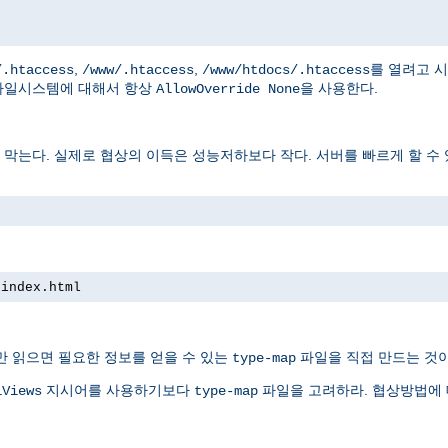
,
,
를 열려고 
/.htaccess
/www/.htaccess
/www/htdocs/.htaccess
파일시스템에 대해서 항상
을 사용한다.
AllowOverride None
는다. 실제로 협상의 이득은 성능저하보다 작다. 서버를 빠르게 할 수 
 index.html
만 읽으면 필요한 정보를 얻을 수 있는
파일을 직접 만드는 것이
type-map
지시어를 사용하기보다
파일을 고려하라. 협상방법에
iViews
type-map