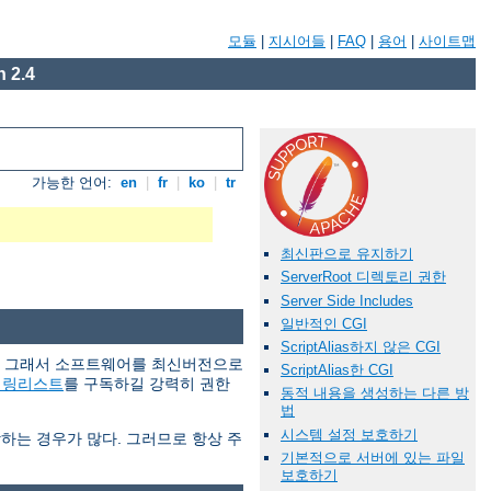
모듈
|
지시어들
|
FAQ
|
용어
|
사이트맵
 2.4
가능한 언어:
en
|
fr
|
ko
|
tr
최신판으로 유지하기
ServerRoot 디렉토리 권한
Server Side Includes
일반적인 CGI
ScriptAlias하지 않은 CGI
다. 그래서 소프트웨어를 최신버전으로
ScriptAlias한 CGI
일링리스트
를 구독하길 강력히 권한
동적 내용을 생성하는 다른 방
법
시스템 설정 보호하기
당하는 경우가 많다. 그러므로 항상 주
기본적으로 서버에 있는 파일
보호하기