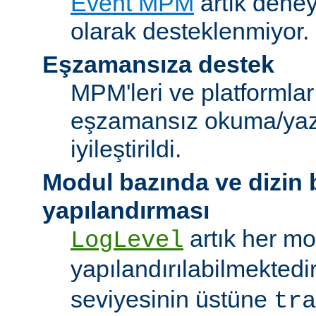
Event MPM
artık deney
olarak desteklenmiyor.
Eşzamansıza destek
MPM'leri ve platformlar
eşzamansız okuma/ya
iyileştirildi.
Modul bazında ve dizin
yapılandırması
artık her mo
LogLevel
yapılandırılabilmektedi
seviyesinin üstüne
tra