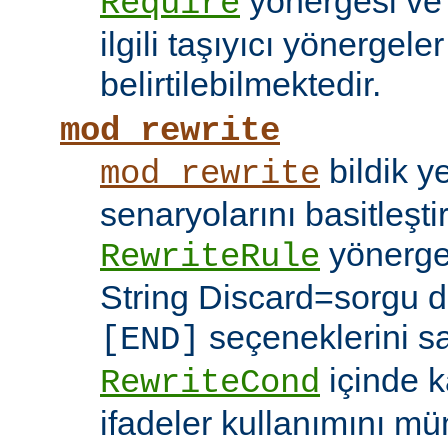
yönergesi v
Require
ilgili taşıyıcı yönergele
belirtilebilmektedir.
mod_rewrite
bildik 
mod_rewrite
senaryolarını basitleşti
yönerg
RewriteRule
String Discard=sorgu diz
seçeneklerini s
[END]
içinde k
RewriteCond
ifadeler kullanımını mü