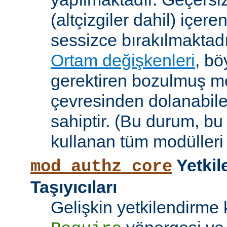
(altçizgiler dahil) içeren
sessizce bırakılmaktadı
Ortam değişkenleri
, bö
gerektiren bozulmuş me
çevresinden dolanabile
sahiptir. (Bu durum, bu
kullanan tüm modülleri e
Yetkil
mod_authz_core
Taşıyıcıları
Gelişkin yetkilendirme k