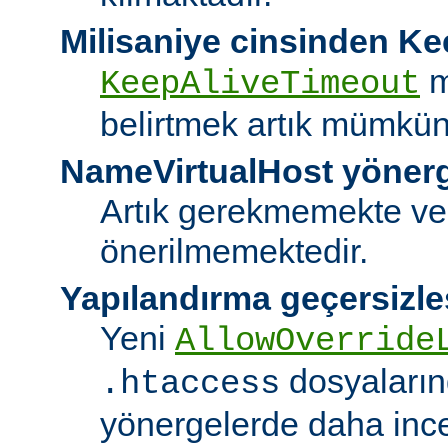
Milisaniye cinsinden K
m
KeepAliveTimeout
belirtmek artık mümkün
NameVirtualHost yöner
Artık gerekmemekte ve
önerilmemektedir.
Yapılandırma geçersizle
Yeni
AllowOverride
dosyalarınd
.htaccess
yönergelerde daha ince