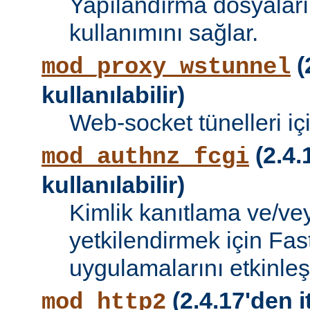
Yapılandırma dosyalar
kullanımını sağlar.
(
mod_proxy_wstunnel
kullanılabilir)
Web-socket tünelleri iç
(2.4.
mod_authnz_fcgi
kullanılabilir)
Kimlik kanıtlama ve/vey
yetkilendirmek için Fa
uygulamalarını etkinleşti
(2.4.17'den i
mod_http2