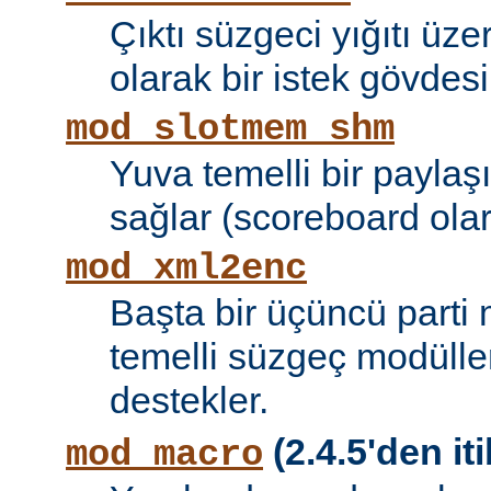
Çıktı süzgeci yığıtı üze
olarak bir istek gövdesi
mod_slotmem_shm
Yuva temelli bir paylaşı
sağlar (scoreboard olara
mod_xml2enc
Başta bir üçüncü parti
temelli süzgeç modüller
destekler.
(2.4.5'den iti
mod_macro