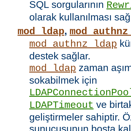
SQL sorgularının
Rewr
olarak kullanılması sağ
,
mod_ldap
mod_authnz
kü
mod_authnz_ldap
destek sağlar.
zaman aşıml
mod_ldap
sokabilmek için
LDAPConnectionPoo
ve birt
LDAPTimeout
geliştirmeler sahiptir. 
sunucusunun boşta kalm