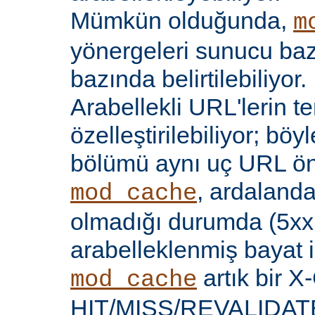
Mümkün olduğunda,
m
yönergeleri sunucu bazı
bazında belirtilebiliyor.
Arabellekli URL'lerin t
özelleştirilebiliyor; böy
bölümü aynı uç URL öne
, ardalanda
mod_cache
olmadığı durumda (5xx 
arabelleklenmiş bayat iç
artık bir X
mod_cache
HIT/MISS/REVALIDATE y