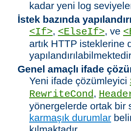
kadar yeni log seviyeler
İstek bazında yapılandı
,
, ve
<If>
<ElseIf>
<
artık HTTP isteklerine 
yapılandırılabilmektedir
Genel amaçlı ifade çözü
Yeni ifade çözümleyici
,
RewriteCond
Heade
yönergelerde ortak bir 
karmaşık durumlar
bel
kılmaktadır.