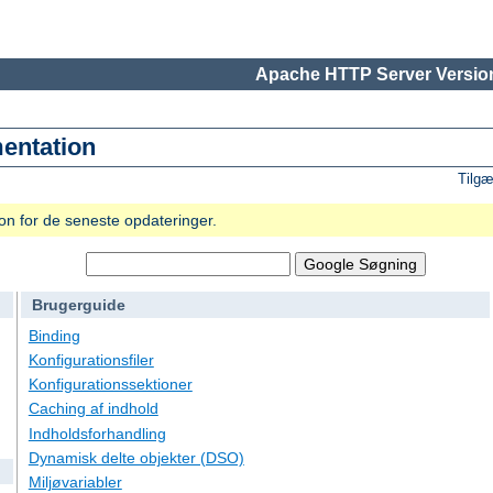
Apache HTTP Server Version
entation
Tilgæ
n for de seneste opdateringer.
Brugerguide
Binding
Konfigurationsfiler
Konfigurationssektioner
Caching af indhold
Indholdsforhandling
Dynamisk delte objekter (DSO)
Miljøvariabler