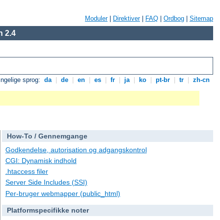
Moduler
|
Direktiver
|
FAQ
|
Ordbog
|
Sitemap
 2.4
ngelige sprog:
da
|
de
|
en
|
es
|
fr
|
ja
|
ko
|
pt-br
|
tr
|
zh-cn
How-To / Gennemgange
Godkendelse, autorisation og adgangskontrol
CGI: Dynamisk indhold
.htaccess filer
Server Side Includes (SSI)
Per-bruger webmapper (public_html)
Platformspecifikke noter